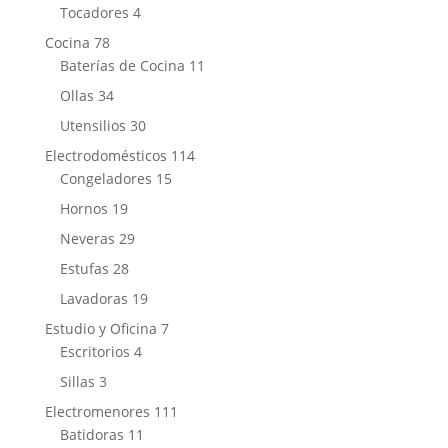
products
4
Tocadores
4
products
78
Cocina
78
products
11
Baterías de Cocina
11
products
34
Ollas
34
products
30
Utensilios
30
products
114
Electrodomésticos
114
15
products
Congeladores
15
products
19
Hornos
19
products
29
Neveras
29
products
28
Estufas
28
products
19
Lavadoras
19
products
7
Estudio y Oficina
7
4
products
Escritorios
4
products
3
Sillas
3
products
111
Electromenores
111
11
products
Batidoras
11