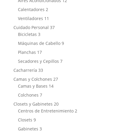
products
12
Aires Acondicionados
12
products
2
Calentadores
2
products
11
Ventiladores
11
products
37
Cuidado Personal
37
3
products
Bicicletas
3
products
9
Máquinas de Cabello
9
products
17
Planchas
17
products
7
Secadores y Cepillos
7
products
33
Cacharrería
33
products
27
Camas y Colchones
27
14
products
Camas y Bases
14
products
7
Colchones
7
products
20
Closets y Gabinetes
20
products
2
Centros de Entretenimiento
2
products
9
Closets
9
products
3
Gabinetes
3