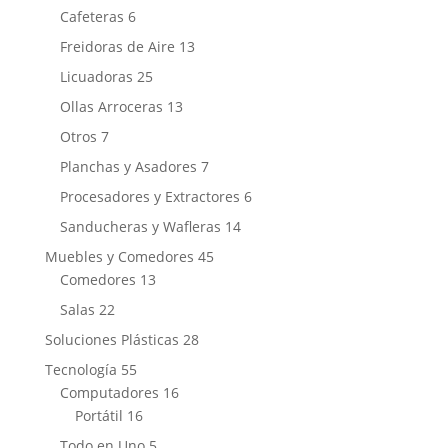
products
6
Cafeteras
6
products
13
Freidoras de Aire
13
products
25
Licuadoras
25
products
13
Ollas Arroceras
13
products
7
Otros
7
products
7
Planchas y Asadores
7
products
6
Procesadores y Extractores
6
products
14
Sanducheras y Wafleras
14
products
45
Muebles y Comedores
45
13
products
Comedores
13
products
22
Salas
22
products
28
Soluciones Plásticas
28
products
55
Tecnología
55
products
16
Computadores
16
16
products
Portátil
16
products
5
Todo en Uno
5