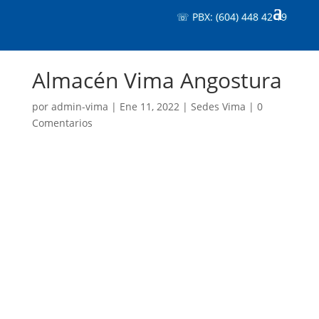
☏ PBX: (604) 448 42 19
Almacén Vima Angostura
por
admin-vima
|
Ene 11, 2022
|
Sedes Vima
|
0
Comentarios