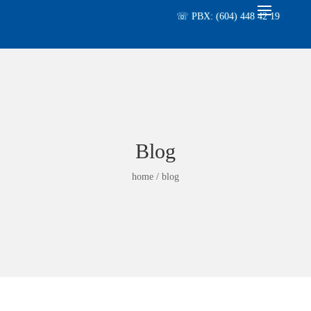
☏ PBX: (604) 448 42 19
Blog
home / blog
Almacén Vima
Almacén
Almacén
San José
Almacén
Almacén
Vima San
Vima