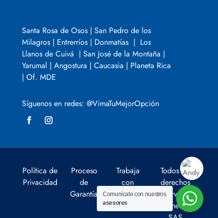
Santa Rosa de Osos | San Pedro de los
Milagros | Entrerríos | Donmatías | Los
Llanos de Cuivá | San José de la Montaña |
Yarumal | Angostura | Caucasia | Planeta Rica
| Of. MDE
Síguenos en redes: @VimaTuMejorOpción
Política de
Proceso
Trabaja
Todos los
Privacidad
de
con
derechos
Garantía
nosotros
reservados
Comunícate con nuestros
asesores
Comerloa
SAS