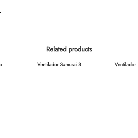
Related products
o
Ventilador Samurai 3
Ventilador 
BL1
en 1 Repelente
V31N02
co