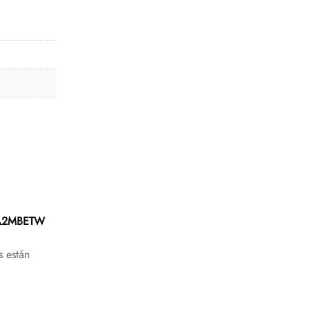
8A2MBETW
s están