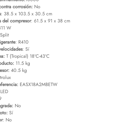
contra corrosión:
No
s
: 38.5 x 103.5 x 30.5 cm
s del compresor
: 61.5 x 91 x 38 cm
811 W
Split
igerante
: R410
velocidades
: Sí
ma:
T (Tropical) 18ºC-43ºC
oducto:
11.5 kg
esor:
40.5 kg
trolux
ferencia:
EASX18A2MBETW
LED
9
egrada:
No
oto:
Sí
or
: No