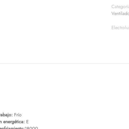
Categori
Ventilad
Electrolu
abajo:
Frío
n energética:
E
nfriamiento:
18000