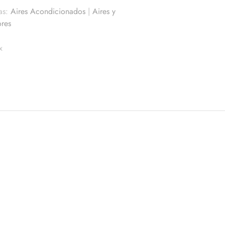
as:
Aires Acondicionados
|
Aires y
ores
x