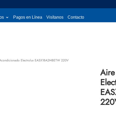
os
Pagos en Línea
Visítanos
Contacto
 Acondicionado Electrolux EASX18A2MBETW 220V
Aire
Elec
EAS
220