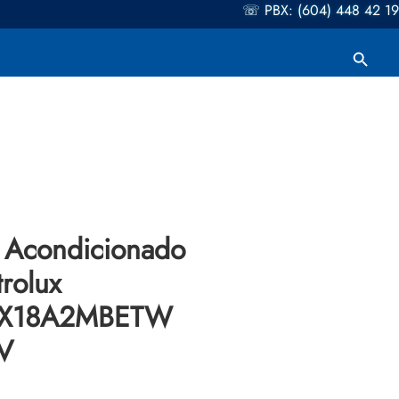
☏ PBX: (604) 448 42 19
Botón de búsqueda
Buscar:
 Acondicionado
trolux
X18A2MBETW
V