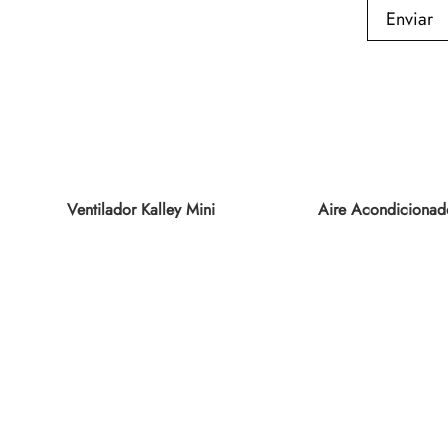
Enviar
Ventilador Kalley Mini
Aire Acondicionad
K-VM8N02
Challenger CA12K
ONOFF 110V Blan