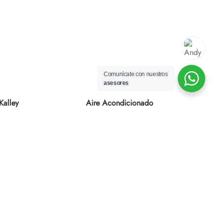
Comunícate con nuestros
asesores
Kalley
Aire Acondicionado
Kalley K-
AC12INV2AW Inverter
WIFI