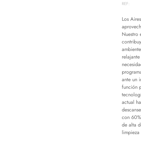
REF:
Los Aire
aprovech
Nuestro 
contribu
ambiente
relajante
necesidad
programa
ante un 
función 
tecnologí
actual h
descanse
con 60% 
de alta 
limpieza