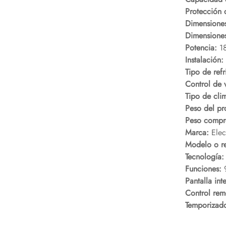
Protección 
Dimensione
Dimensione
Potencia:
1
Instalación:
Tipo de refr
Control de 
Tipo de cli
Peso del pr
Peso compr
Marca:
Elec
Modelo o re
Tecnología:
Funciones:
Pantalla int
Control rem
Temporizad