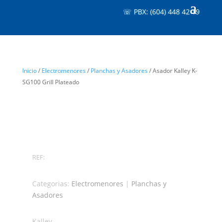
☏ PBX: (604) 448 42 19
Inicio
/
Electromenores
/
Planchas y Asadores
/ Asador Kalley K-
SG100 Grill Plateado
REF:
Categorias:
Electromenores
|
Planchas y
Asadores
Kalley