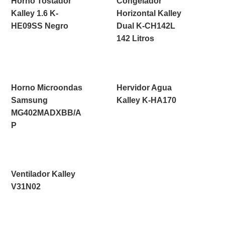
Horno Tostador
Congelador
Kalley 1.6 K-
Horizontal Kalley
HE09SS Negro
Dual K-CH142L
142 Litros
Horno Microondas
Hervidor Agua
Samsung
Kalley K-HA170
MG402MADXBB/A
P
Ventilador Kalley
V31N02