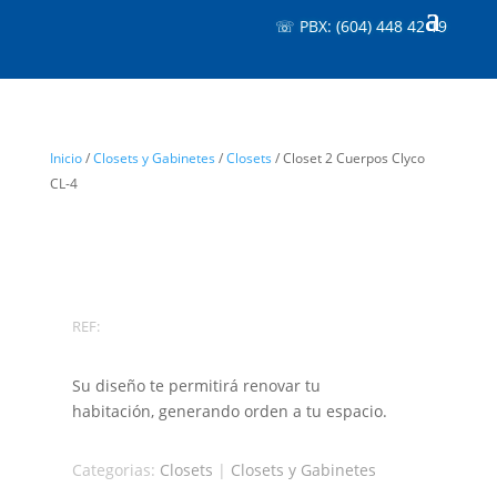
☏ PBX: (604) 448 42 19
Inicio
/
Closets y Gabinetes
/
Closets
/ Closet 2 Cuerpos Clyco
CL-4
REF:
Su diseño te permitirá renovar tu
habitación, generando orden a tu espacio.
Categorias:
Closets
|
Closets y Gabinetes