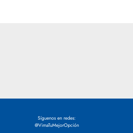
Síguenos en redes:
@VimaTuMejorOpción