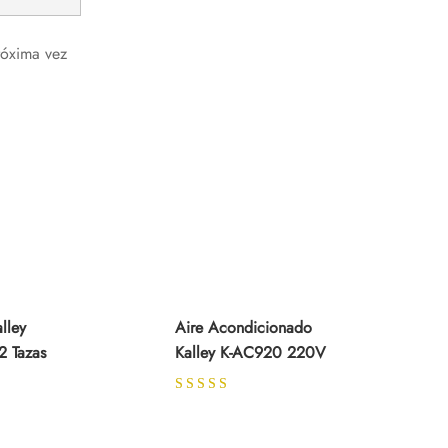
róxima vez
lley
Aire Acondicionado
 Tazas
Kalley K-AC920 220V
Rated
5.00
out of 5