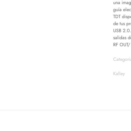
una image
guía ele
TDT dispo
de tus p
USB 2.0.
salidas 
RF OUT/ 
Categori
Kalley