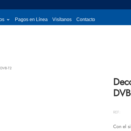
os
Pagos en Línea
Visítanos
Contacto
3 DVB-T2
Deco
DVB
REF:
Con el si