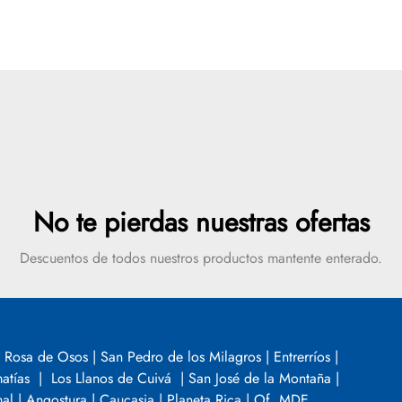
No te pierdas nuestras ofertas
Descuentos de todos nuestros productos mantente enterado.
Mensaje de éxito
 Rosa de Osos | San Pedro de los Milagros | Entrerríos |
tías | Los Llanos de Cuivá | San José de la Montaña |
SUSCRIBIR
al | Angostura | Caucasia | Planeta Rica | Of. MDE