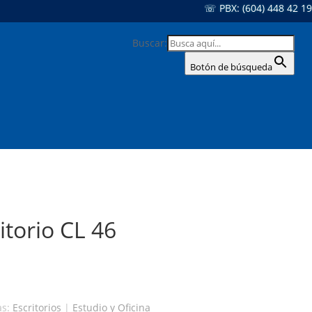
☏ PBX: (604) 448 42 19
Buscar:
Botón de búsqueda
itorio CL 46
as:
Escritorios
|
Estudio y Oficina