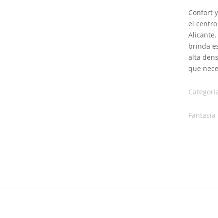
Confort y
el centr
Alicante
brinda e
alta den
que nece
Categori
Fantasía