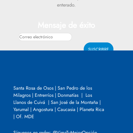
enterado.
Mensaje de éxito
SUSCRIBRE
Santa Rosa de Osos | San Pedro de los
Milagros | Entrerríos | Donmatías | Los
Llanos de Cuivá | San José de la Montaña |
Yarumal | Angostura | Caucasia | Planeta Rica
| Of. MDE
Síguenos en redes: @VimaTuMejorOpción