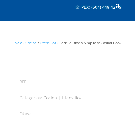
☏ PBX: (604) 448 42 19
Inicio
/
Cocina
/
Utensilios
/ Parrilla Dkasa Simplicity Casual Cook
REF:
Categorias:
Cocina
|
Utensilios
Dkasa