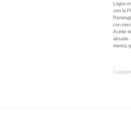
Logra un
con la P
Remingt
con micr
Aceite d
alisado.
menos q
Categor