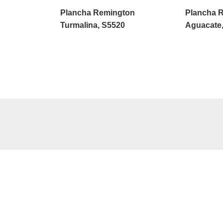
Plancha Remington
Plancha 
Turmalina, S5520
Aguacate
No te pierdas nuestras ofertas