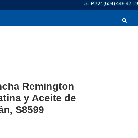
☏ PBX: (604) 448 42 19
Botón de búsqueda
Buscar:
ncha Remington
atina y Aceite de
án, S8599