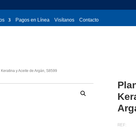
os
Pagos en Línea
Visítanos
Contacto
Keratina y Aceite de Argán, S8599
Pla
Ker
Arg
REF: