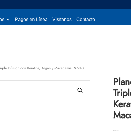
os
Pagos en Línea
Visítanos
Contacto
riple Infusión con Keratina, Argán y Macadamia, S7740
Plan
Trip
Kera
Mac