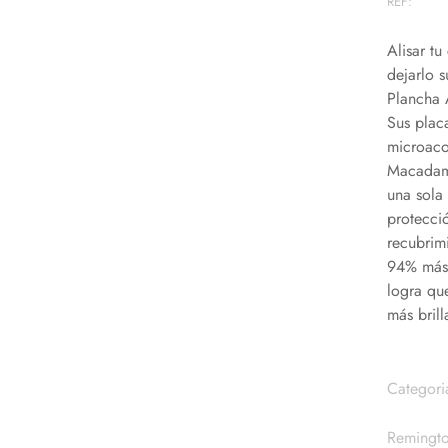
REF:
Alisar t
dejarlo s
Plancha 
Sus plac
microaco
Macadami
una sola
protecci
recubrim
94% más 
logra qu
más brill
Categori
Remingt