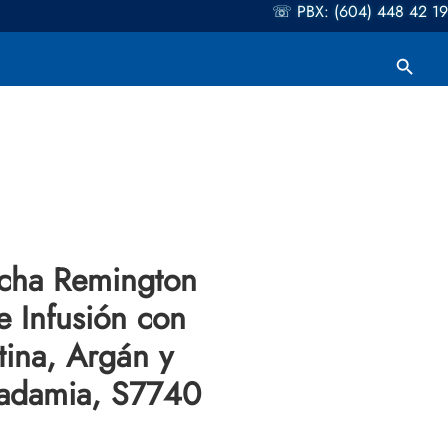
☏ PBX: (604) 448 42 19
Botón de búsqueda
Buscar:
cha Remington
le Infusión con
tina, Argán y
adamia, S7740