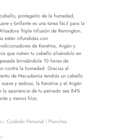
u cabello, protegerlo de la humedad,
uave y brillante es una tarea fácil para la
Alisadora Triple Infusión de Remington.
as están infundidas con
ndicionadores de Keratina, Argán y
a que nutren tu cabello alisándolo en
 pasada brindándole 10 horas de
ón contra la humedad. Gracias al
iento de Macadamia tendrás un cabello
suave y sedoso, la Keratina y el Argán
e la apariencia de tu peinado sea 84%
ante y menos frizz.
as:
Cuidado Personal
|
Planchas
on