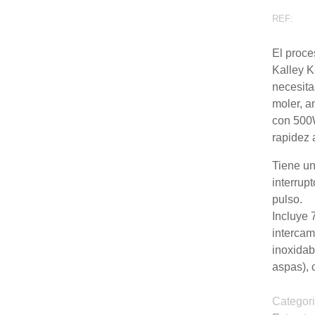
REF:
El proce
Kalley 
necesitas
moler, a
con 500W
rapidez 
Tiene un
interrup
pulso.
Incluye 
intercam
inoxidab
aspas), 
Categor