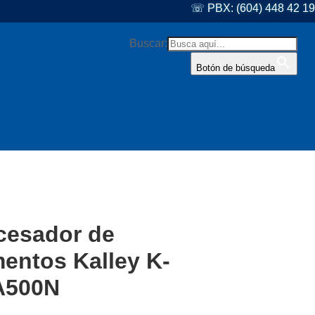
☏ PBX: (604) 448 42 19
Buscar:
Botón de búsqueda
cesador de
mentos Kalley K-
A500N