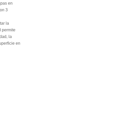
spas en
con 3
ar la
d permite
dad, la
uperficie en