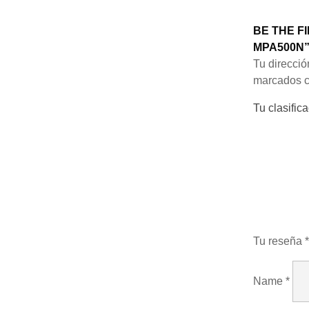
BE THE F
MPA500N
Tu direcció
marcados 
Tu clasific
Tu reseña
*
Name
*