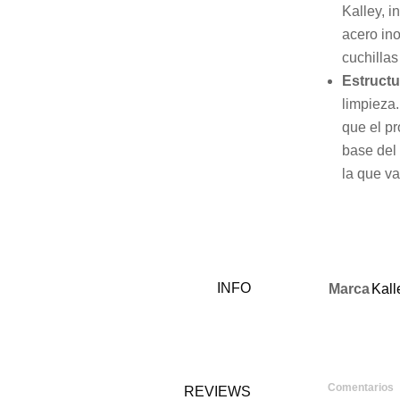
Kalley, i
acero ino
cuchillas
Estructu
limpieza.
que el pr
base del 
la que va 
INFO
Marca
Kall
Comentarios
REVIEWS