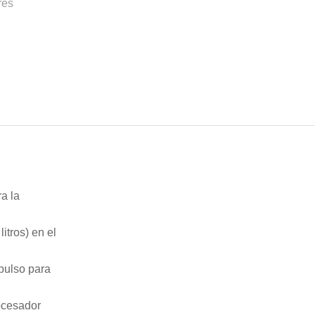
res
a la
itros) en el
pulso para
rocesador