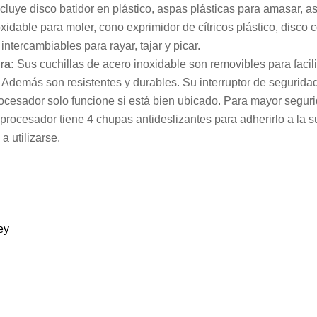
ncluye disco batidor en plástico, aspas plásticas para amasar, a
xidable para moler, cono exprimidor de cítricos plástico, disco 
 intercambiables para rayar, tajar y picar.
ra:
Sus cuchillas de acero inoxidable son removibles para facilit
 Además son resistentes y durables. Su interruptor de segurida
ocesador solo funcione si está bien ubicado. Para mayor seguri
procesador tiene 4 chupas antideslizantes para adherirlo a la s
a utilizarse.
ey