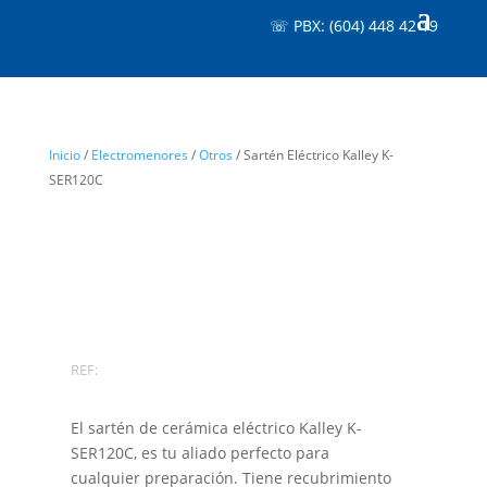
☏ PBX: (604) 448 42 19
Inicio
/
Electromenores
/
Otros
/ Sartén Eléctrico Kalley K-
SER120C
REF:
El sartén de cerámica eléctrico Kalley K-
SER120C, es tu aliado perfecto para
cualquier preparación. Tiene recubrimiento