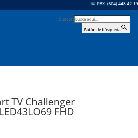
☏ PBX: (604) 448 42 19
Buscar:
Botón de búsqueda
rt TV Challenger
 LED43LO69 FHD