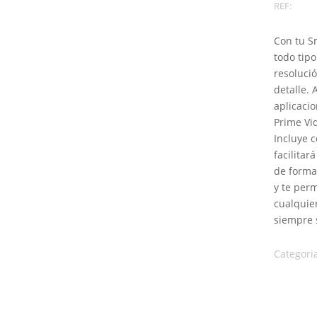
REF:
Con tu S
todo tip
resoluci
detalle.
aplicaci
Prime Vid
Incluye c
facilitar
de forma 
y te perm
cualquie
siempre 
Categori