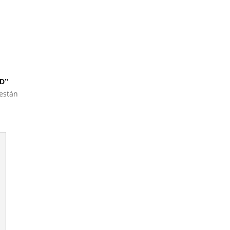
D”
están