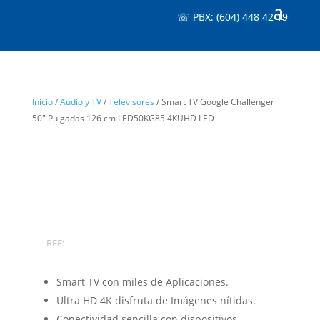
☏ PBX: (604) 448 42 19
Inicio
/
Audio y TV
/
Televisores
/ Smart TV Google Challenger
50″ Pulgadas 126 cm LED50KG85 4KUHD LED
REF:
Smart TV con miles de Aplicaciones.
Ultra HD 4K disfruta de Imágenes nítidas.
Conectividad sencilla con dispositivos.