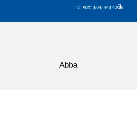
☏ PBX: (604) 448 42 19
Abba