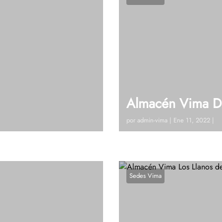
Almacén Vima D
por
admin-vima
|
Ene 11, 2022
|
Ant) 604 864 50 51 – 321
Visitanos!Carrera 30 # 28 
udas?, Hablemos
Ext 134Ver en google maps
Sedes Vima