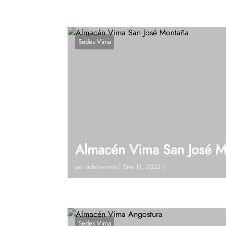
Sedes Vima
Almacén Vima San José M
por
admin-vima
|
Ene 11, 2022
|
Visitanos!Carrera 20 # 20 – 12 (San José 
42 19 Ext 122Ver en google maps¿Tienes 
Sedes Vima