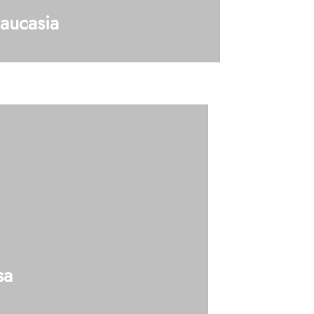
aucasia
3 (Caucasia Ant) Tel: 604 448 42 19 Ext
enes dudas?, Hablemos
sa