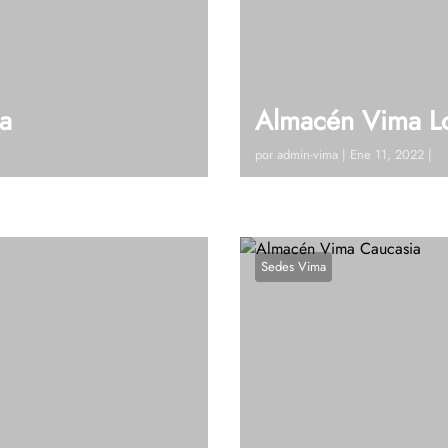
a
Almacén Vima Lo
por
admin-vima
|
Ene 11, 2022
|
 Córdoba) Tel: 604 448 42
Visitanos!Calle 10 # 10 – 
as?, Hablemos
19 Ext 122Ver en google m
Sedes Vima