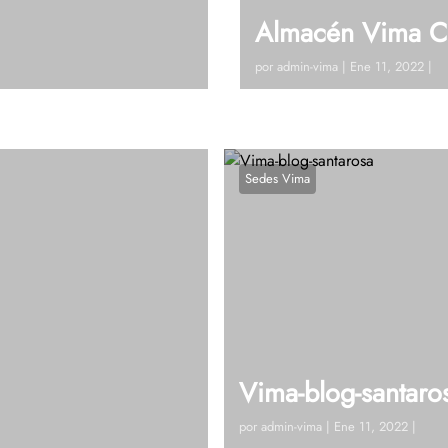
Almacén Vima C
por
admin-vima
|
Ene 11, 2022
|
 Tel: 604 448 42 19 Ext
Visitanos!Calle 21 # 2 – 6
ablemos
125Ver en google maps¿Ti
Sedes Vima
Vima-blog-santaro
por
admin-vima
|
Ene 11, 2022
|