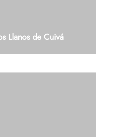
s Llanos de Cuivá
105 (Los Llanos de Cuivá) Tel: 604 448 42
aps¿Tienes dudas?, Hablemos