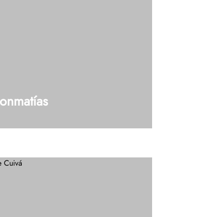
onmatías
– 50 (Donmatías Ant) Tel: 604 448 42 19
¿Tienes dudas?, Hablemos