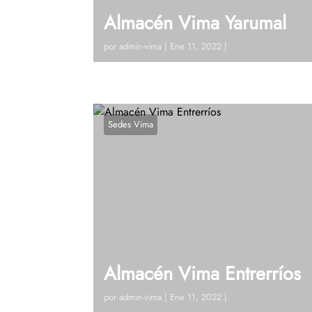
Almacén Vima Yarumal
por
admin-vima
|
Ene 11, 2022
|
Visitanos!Calle 19 # 19 – 69 (Yarumal Ant)
123Ver en google maps¿Tienes dudas?, H
Sedes Vima
Almacén Vima Entrerríos
por
admin-vima
|
Ene 11, 2022
|