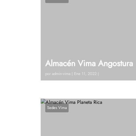
Almacén Vima Angostura
por
admin-vima
|
Ene 11, 2022
|
Visitanos! Calle 10 # 9 – 41 (Angostura 
250 75 34 Ver en google maps ¿Tienes d
Sedes Vima