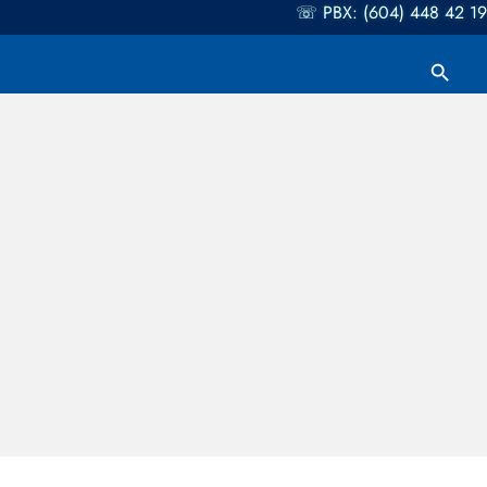
☏ PBX: (604) 448 42 19
Botón de búsqueda
Buscar: