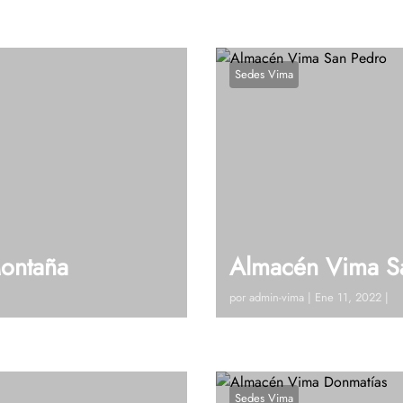
Sedes Vima
ontaña
Almacén Vima S
por
admin-vima
|
Ene 11, 2022
|
de la Montaña)Tel: 604 448
Visitanos!Calle 45 # 51 – 7
dudas?, Hablemos
448 42 19 Ext 108 – 109Ve
Hablemos
Sedes Vima