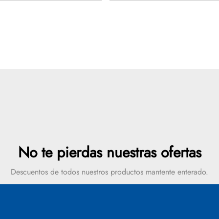
nt) Tel: 604 448 42 19 Ext
Visitanos! Calle 31 # 29 – 6
, Hablemos
19 Ext 114-120 info@yourdom
dudas?,...
No te pierdas nuestras ofertas
Descuentos de todos nuestros productos mantente enterado.
SUSCRIBIR