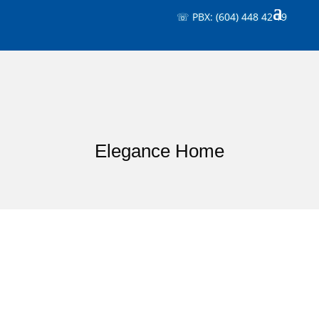
☏ PBX: (604) 448 42 19
Elegance Home