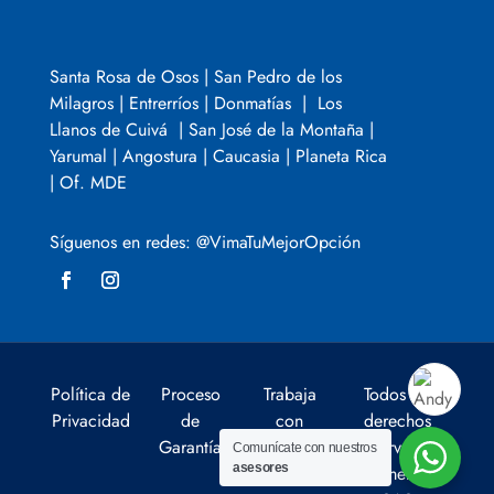
Santa Rosa de Osos | San Pedro de los
Milagros | Entrerríos | Donmatías | Los
Llanos de Cuivá | San José de la Montaña |
Yarumal | Angostura | Caucasia | Planeta Rica
| Of. MDE
Síguenos en redes: @VimaTuMejorOpción
Política de
Proceso
Trabaja
Todos los
Privacidad
de
con
derechos
Garantía
nosotros
reservados
Comunícate con nuestros
asesores
Comerloa