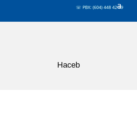
☏ PBX: (604) 448 42 19
Haceb