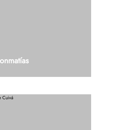
onmatías
– 50 (Donmatías Ant) Tel: 604 448 42 19
¿Tienes dudas?, Hablemos