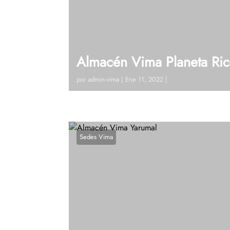
Almacén Vima Planeta Ric
por
admin-vima
|
Ene 11, 2022
|
Visitanos!Calle 20 # 7 – 49 (Planeta Rica
19 Ext 128Ver en google maps¿Tienes dud
Sedes Vima