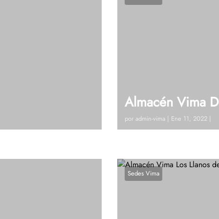
Almacén Vima D
por
admin-vima
|
Ene 11, 2022
|
Ant) 604 864 50 51 – 321
Visitanos!Carrera 30 # 28 
udas?, Hablemos
Ext 134Ver en google maps
Sedes Vima