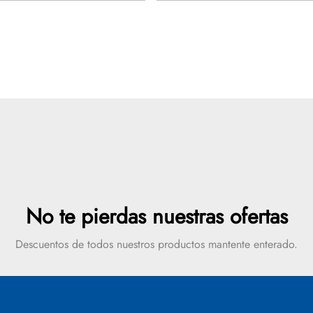
nt) Tel: 604 448 42 19 Ext
Visitanos! Calle 31 # 29 – 6
, Hablemos
19 Ext 114-120 info@yourdom
dudas?,...
No te pierdas nuestras ofertas
Descuentos de todos nuestros productos mantente enterado.
Mensaje de éxito