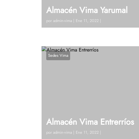
Almacén Vima Yarumal
por
admin-vima
|
Ene 11, 2022
|
Visitanos!Calle 19 # 19 – 69 (Yarumal Ant)
123Ver en google maps¿Tienes dudas?, H
Sedes Vima
Almacén Vima Entrerríos
por
admin-vima
|
Ene 11, 2022
|