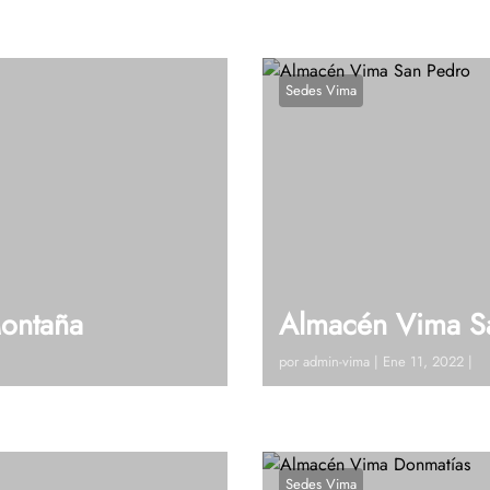
Sedes Vima
ontaña
Almacén Vima S
por
admin-vima
|
Ene 11, 2022
|
de la Montaña)Tel: 604 448
Visitanos!Calle 45 # 51 – 7
dudas?, Hablemos
448 42 19 Ext 108 – 109Ve
Hablemos
Sedes Vima