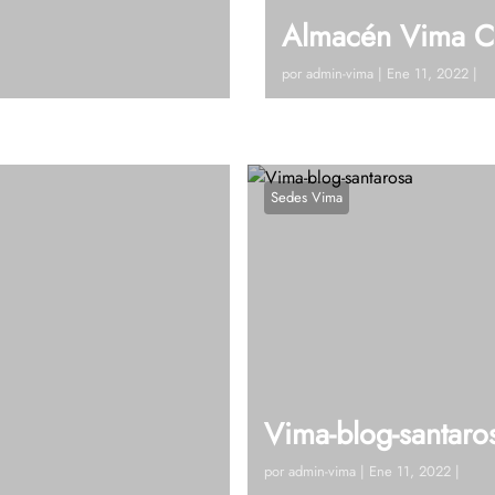
Almacén Vima C
por
admin-vima
|
Ene 11, 2022
|
 Tel: 604 448 42 19 Ext
Visitanos!Calle 21 # 2 – 6
ablemos
125Ver en google maps¿Ti
Sedes Vima
Vima-blog-santaro
por
admin-vima
|
Ene 11, 2022
|