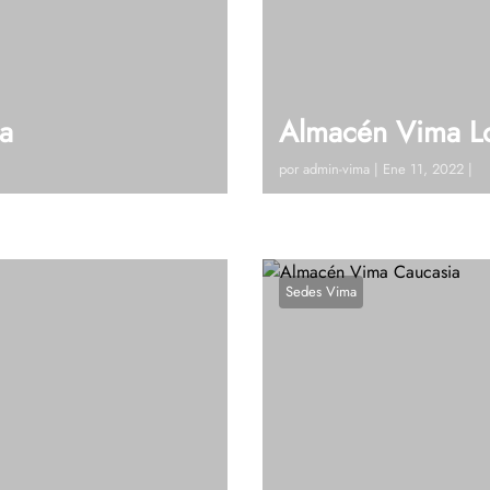
a
Almacén Vima Lo
por
admin-vima
|
Ene 11, 2022
|
 Córdoba) Tel: 604 448 42
Visitanos!Calle 10 # 10 – 
as?, Hablemos
19 Ext 122Ver en google m
Sedes Vima