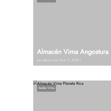
Almacén Vima Angostura
por
admin-vima
|
Ene 11, 2022
|
Visitanos! Calle 10 # 9 – 41 (Angostura 
250 75 34 Ver en google maps ¿Tienes d
Sedes Vima