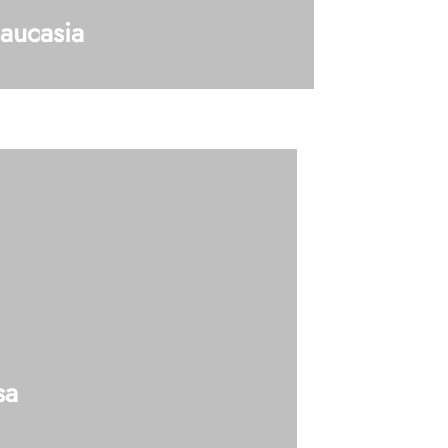
aucasia
3 (Caucasia Ant) Tel: 604 448 42 19 Ext
enes dudas?, Hablemos
sa