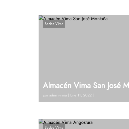
Sedes Vima
Almacén Vima San José M
por
admin-vima
|
Ene 11, 2022
|
Visitanos!Carrera 20 # 20 – 12 (San José 
42 19 Ext 122Ver en google maps¿Tienes 
Sedes Vima