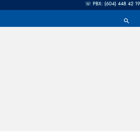
☏ PBX: (604) 448 42 19
Botón de búsqueda
Buscar: