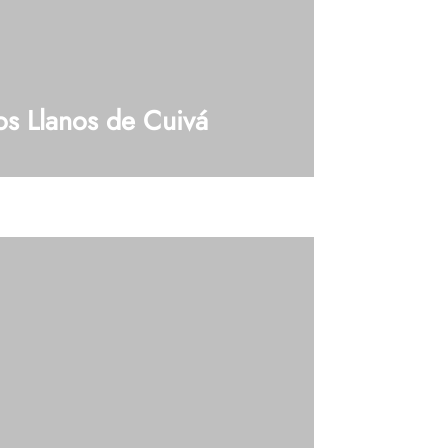
s Llanos de Cuivá
105 (Los Llanos de Cuivá) Tel: 604 448 42
aps¿Tienes dudas?, Hablemos