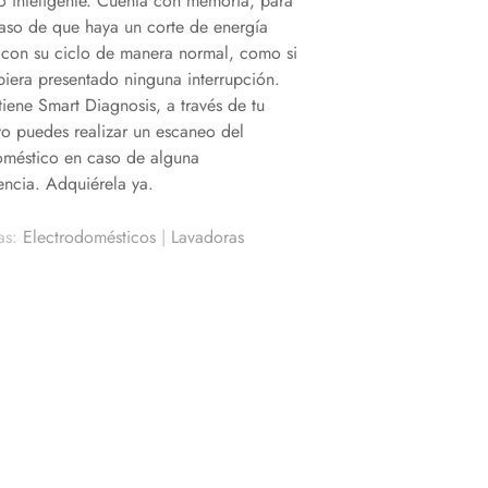
o inteligente. Cuenta con memoria, para
aso de que haya un corte de energía
 con su ciclo de manera normal, como si
biera presentado ninguna interrupción.
iene Smart Diagnosis, a través de tu
ivo puedes realizar un escaneo del
oméstico en caso de alguna
encia. Adquiérela ya.
as:
Electrodomésticos
|
Lavadoras