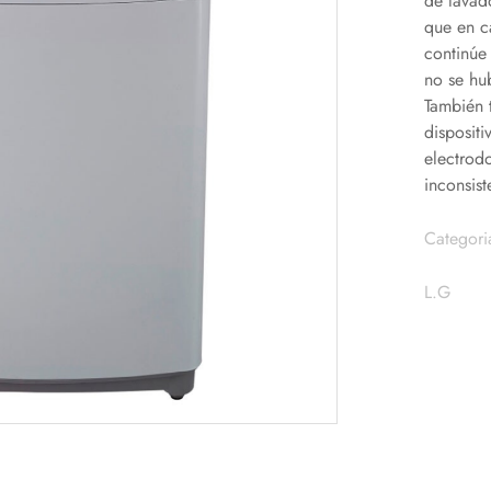
de lavad
que en c
continúe
no se hu
También t
disposit
electrod
inconsist
Categori
L.G