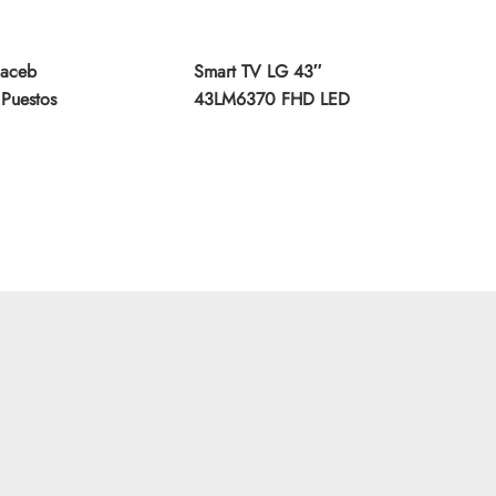
Haceb
Smart TV LG 43″
 Puestos
43LM6370 FHD LED