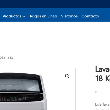
Productos
Pagos en Línea
Visítanos
Contacto
DSB 18 Kg
Lav
18 K
REF:
Esta lav