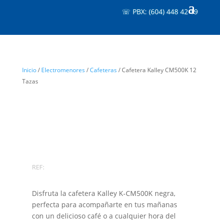
☏ PBX: (604) 448 42 19
Inicio
/
Electromenores
/
Cafeteras
/ Cafetera Kalley CM500K 12
Tazas
REF:
Disfruta la cafetera Kalley K-CM500K negra,
perfecta para acompañarte en tus mañanas
con un delicioso café o a cualquier hora del