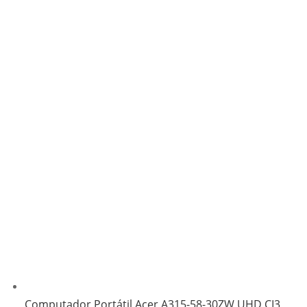
Computador Portátil Acer A315-58-30ZW UHD CI3