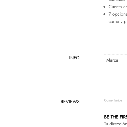
Cuenta co
7 opcione
carne y p
INFO
Marca
Comentarios
REVIEWS
BE THE FI
Tu direcció