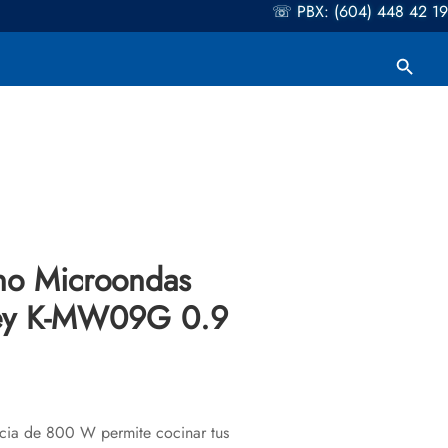
☏ PBX: (604) 448 42 19
Botón de búsqueda
Buscar:
no Microondas
ley K-MW09G 0.9
cia de 800 W permite cocinar tus