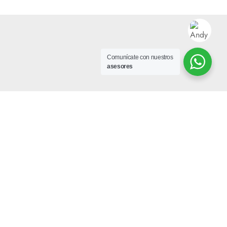
Comunícate con nuestros
asesores
Síguenos en redes:
@VimaTuMejorOpción