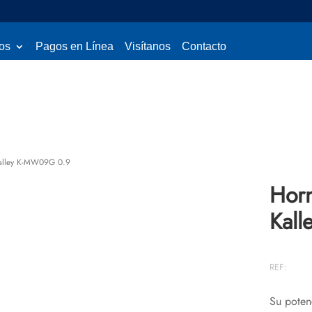
os
Pagos en Línea
Visítanos
Contacto
alley K-MW09G 0.9
Hor
Kal
REF:
Su poten