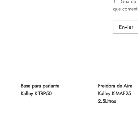
Guarda 
que coment
Enviar
Base para parlante
Freidora de Aire
Kalley K-TRP50
Kalley K-MAF25
2.5Litros