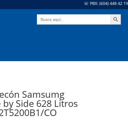
☏ PBX: (604) 448 42 19
Botón de búsqueda
Buscar:
ecón Samsumg
 by Side 628 Litros
2T5200B1/CO