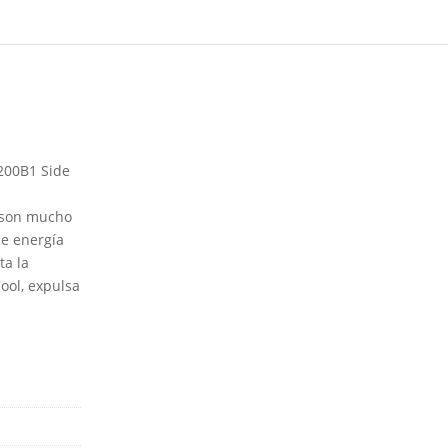
200B1 Side
s son mucho
de energía
ta la
ool, expulsa