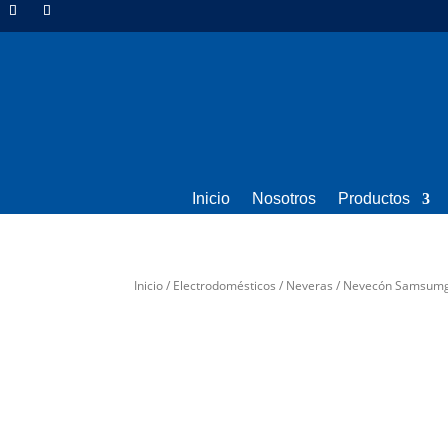
Inicio
Nosotros
Productos
Inicio
/
Electrodomésticos
/
Neveras
/ Nevecón Samsumg 