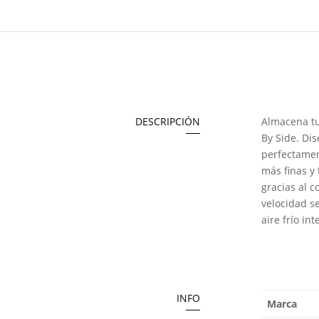
DESCRIPCIÓN
Almacena t
By Side. Di
perfectamen
más finas y
gracias al c
velocidad s
aire frío i
INFO
Marca