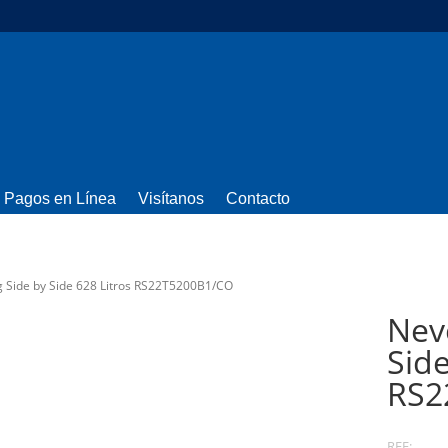
Pagos en Línea
Visítanos
Contacto
Side by Side 628 Litros RS22T5200B1/CO
Nev
Side
RS2
REF: