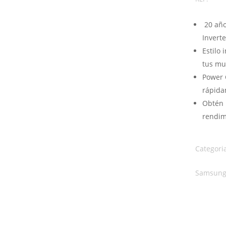
20 año
Inverte
Estilo
tus mu
Power 
rápida
Obtén 
rendim
Categori
Samsun