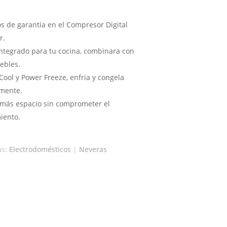
s de garantía en el Compresor Digital
r.
 integrado para tu cocina, combinara con
ebles.
Cool y Power Freeze, enfria y congela
mente.
más espacio sin comprometer el
iento.
as:
Electrodomésticos
|
Neveras
g