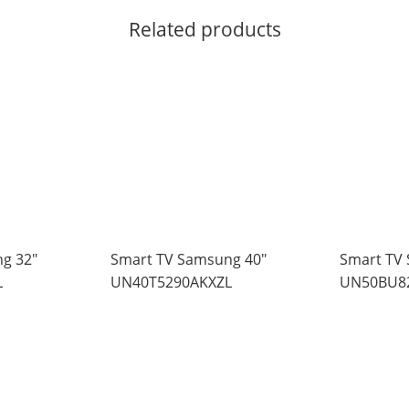
Related products
g 32″
Smart TV Samsung 40″
Smart TV
L
UN40T5290AKXZL
UN50BU82