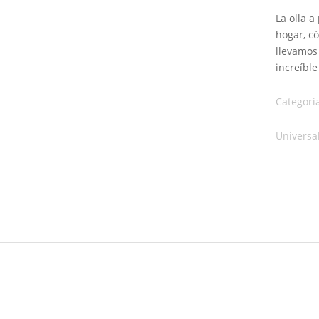
La olla a
hogar, có
llevamos 
increíble
Categori
Universa