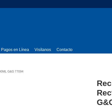
Pagos en Línea
Visítanos
Contacto
 800ML G&G 77094
Rec
Rec
G&G