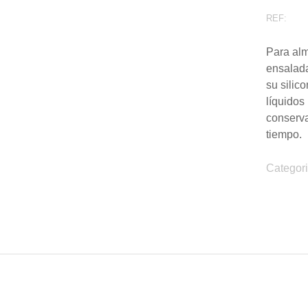
REF:
Para alm
ensalada
su silic
líquidos
conserva
tiempo.
Categor