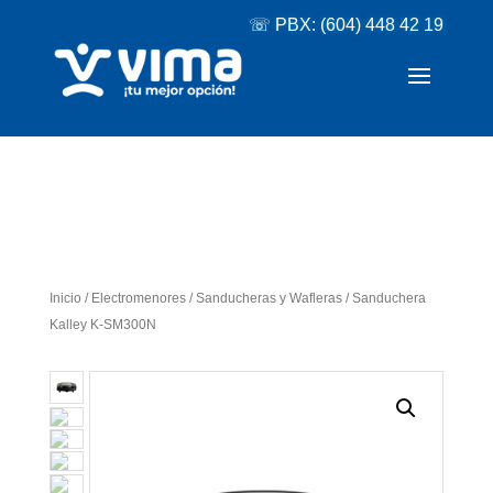
☏ PBX: (604) 448 42 19
Inicio
/
Electromenores
/
Sanducheras y Wafleras
/ Sanduchera
Kalley K-SM300N