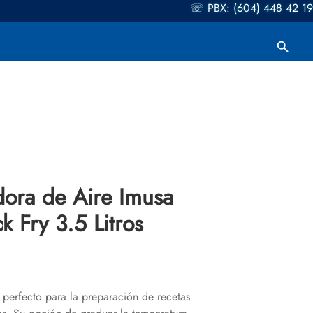
☏ PBX: (604) 448 42 19
Botón de búsqueda
Buscar:
dora de Aire Imusa
k Fry 3.5 Litros
o perfecto para la preparación de recetas