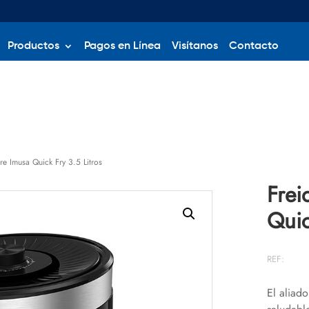
Productos
Pagos en Línea
Visítanos
Contacto
re Imusa Quick Fry 3.5 Litros
Frei
Quic
REF:
El aliad