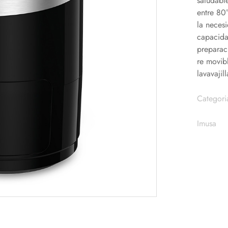
saludabl
entre 80
la necesi
capacidad
preparac
re movibl
lavavajill
Categori
Imusa