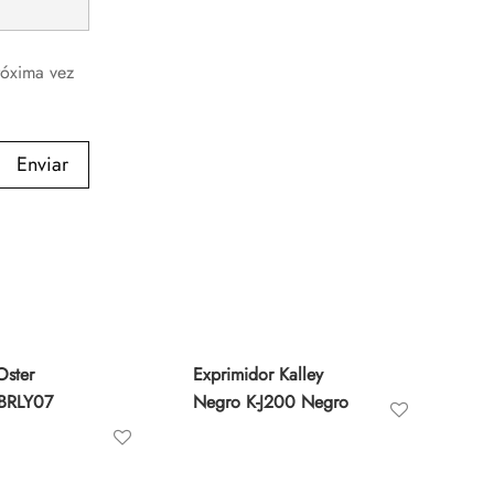
róxima vez
Enviar
Oster
Exprimidor Kalley
 BRLY07
Negro K-J200 Negro