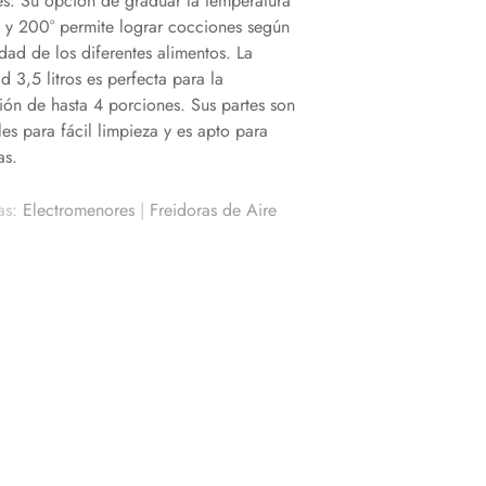
es. Su opción de graduar la temperatura
° y 200° permite lograr cocciones según
dad de los diferentes alimentos. La
 3,5 litros es perfecta para la
ión de hasta 4 porciones. Sus partes son
es para fácil limpieza y es apto para
as.
as:
Electromenores
|
Freidoras de Aire