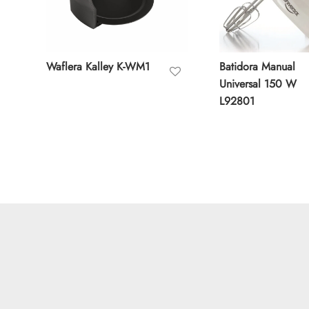
Waflera Kalley K-WM1
Batidora Manual
Universal 150 W
L92801