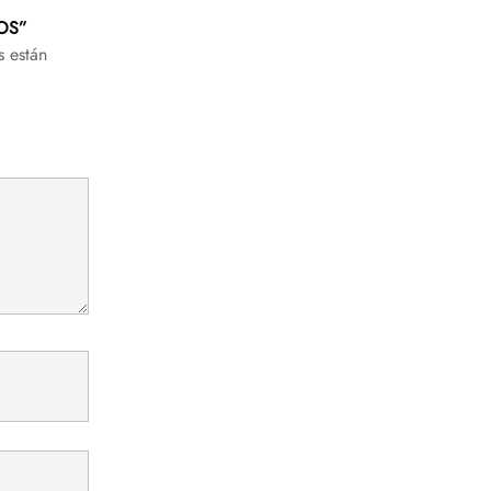
ROS”
s están