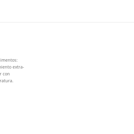
limentos:
miento extra-
r con
ratura.