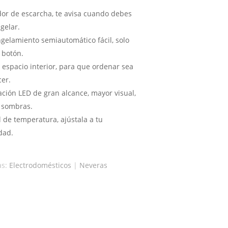
dor de escarcha, te avisa cuando debes
gelar.
gelamiento semiautomático fácil, solo
 botón.
 espacio interior, para que ordenar sea
cer.
ación LED de gran alcance, mayor visual,
 sombras.
l de temperatura, ajústala a tu
dad.
as:
Electrodomésticos
|
Neveras