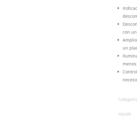
Indica
descon
Descon
con un
Amplio
un pla
Ilumin
menos
Contro
necesi
Categori
Haceb