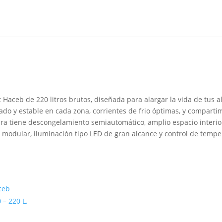
 Haceb de 220 litros brutos, diseñada para alargar la vida de tus a
zado y estable en cada zona, corrientes de frio óptimas, y comparti
vera tiene descongelamiento semiautomático, amplio espacio interio
n modular, iluminación tipo LED de gran alcance y control de tempe
ceb
 – 220 L.