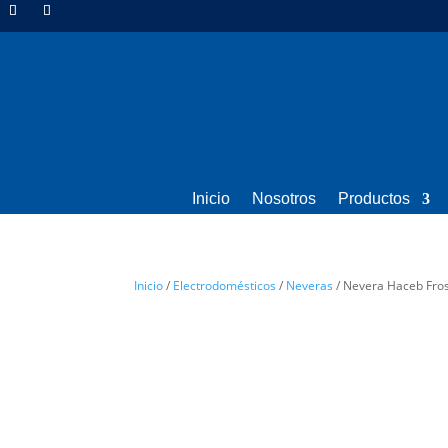
Inicio
Nosotros
Productos
Inicio
/
Electrodomésticos
/
Neveras
/ Nevera Haceb Fros