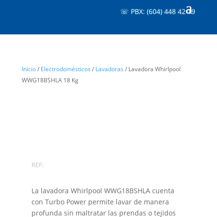
☏ PBX: (604) 448 42 19
Inicio
/
Electrodomésticos
/
Lavadoras
/ Lavadora Whirlpool
WWG18BSHLA 18 Kg
REF:
La lavadora Whirlpool WWG18BSHLA cuenta
con Turbo Power permite lavar de manera
profunda sin maltratar las prendas o tejidos